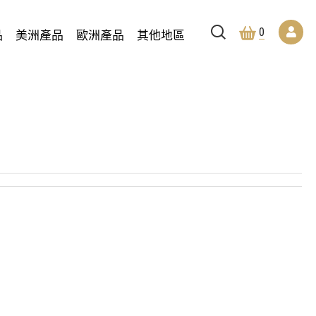
商品介紹
海鮮.蔬果
水果
0
品
美洲產品
歐洲產品
其他地區