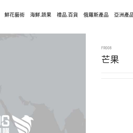
鮮花藝術
海鮮.蔬果
禮品.百貨
俄羅斯產品
亞洲產
FR008
芒果