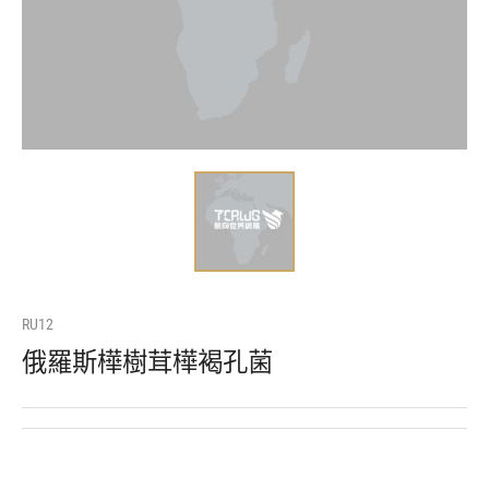
RU12
俄羅斯樺樹茸樺褐孔菌