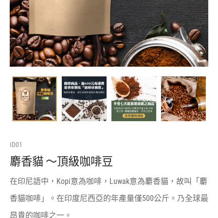
ID01
麝香貓 〜頂級咖啡豆
在印尼語中，Kopi意為咖啡，Luwak意為麝香貓，故叫「麝
香貓咖啡」。在印度尼西亞的年產量僅500公斤。乃全球最
昂貴的咖啡之一。