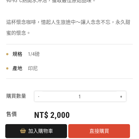
90-93°C熱開水沖泡，獲取最佳原始品味。
這杯懷念咖啡，憶起人生旅途中〜讓人念念不忘，永久甜
蜜的懷念。
規格
1/4磅
產地
印尼
購買數量
-
+
NT$ 2,000
售價
加入購物車
直接購買