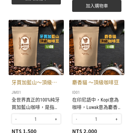
售價； 半磅226克 售價
賽冠軍。 ​​​統一售價；
冰塊，可口又美感。 黃
加入購物車
480元。 收到訂單及費
1/4磅113克 台幣 1000
金比例 : 咖啡1份，鮮奶
用，即刻安排最佳烘
元。 收到訂單及費用，
0.5份，冰塊2份。(或依
焙，約3〜5天新鮮成品
即刻安排最佳烘焙，約
照個人喜歡，自由調配
寄出送達。 航向世界網
3〜5天新鮮成品寄出送
比例。) 烘焙後30天內
購平台，敦請上島咖啡
達。 航向世界網購平
享用，享有最新鮮，最
陳建成老師傅合作，烘
台，敦請上島咖啡陳建
美好，香醇品味。 烘焙
焙出最新鮮，香醇可口
成老師傅合作，烘焙出
後7天內，咖啡豆尚在
的咖啡。並將與航向世
最新鮮，香醇可口的咖
呼吸變化， 保存期限約
界貴賓一同分享。 全部
啡。並將與航向世界貴
為1年，密封冷藏，尚
精選單品莊園咖啡豆，
賓一同分享。 全部精選
有原始的咖啡風味。
牙買加藍山〜頂級咖啡豆
麝香貓 〜頂級咖啡豆
生豆保有最佳環境溫度
單品莊園咖啡豆，生豆
90-93°C熱開水沖泡，獲
JM01
ID01
保存。烘焙出最新鮮，
保有最佳環境溫度保
取最佳原始品味。 這杯
全世界真正的100%純牙
在印尼語中，Kopi意為
香醇可口的咖啡。 烘焙
存。烘焙出最新鮮，香
懷念咖啡，憶起人生旅
買加藍山咖啡，是指牙
咖啡，Luwak意為麝香
後30天內享用，享有最
醇可口的咖啡。 烘焙後
途中〜讓人念念不忘，
買加東部藍山山脈，經
貓，故叫「麝香貓咖
新鮮，最美好，香醇品
30天內享用，享有最新
永久甜蜜的懷念。
-
+
-
+
牙買加政府界定之範圍
啡」。在印度尼西亞的
味。 烘焙後7天內，咖
鮮，最美好，香醇品
內所生產的咖啡，才能
年產量僅500公斤。乃
NT$ 1,500
NT$ 2,000
啡豆尚在呼吸變化， 保
味。 烘焙後7天內，咖