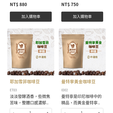
在山谷陡坡梯田，擁有
咖啡更超越了哥斯大黎
NT$ 880
NT$ 750
後7天內，咖啡豆尚在
7天內，咖啡豆尚在呼
紅酒香、狂野味、乾果
加的咖啡，成為最受歡
呼吸變化， 保存期限約
吸變化， 保存期限約為
味、莓果、巧克力等複
迎的咖啡之一。 統一售
為1年，密封冷藏，尚
1年，密封冷藏，尚有
加入購物車
加入購物車
雜風味。 ​​​統一售價；
價； 半磅226克 台幣
有原始的咖啡風味。
原始的咖啡風味。 90-
半磅226克 台幣880
750元。 收到訂單及費
90-93°C熱開水沖泡，獲
93°C熱開水沖泡，獲取
元。 收到訂單及費用，
用，即刻安排最佳烘
取最佳原始品味。 這杯
最佳原始品味。 這杯懷
即刻安排最佳烘焙，約
焙，約3〜5天新鮮成品
懷念咖啡，憶起人生旅
念咖啡，憶起人生旅途
3〜5天新鮮成品寄出送
寄出送達。 航向世界網
途中〜讓人念念不忘，
中〜讓人念念不忘，永
達。 航向世界網購平
購平台，敦請上島咖啡
永久甜蜜的懷念。
久甜蜜的懷念。
台，敦請上島咖啡陳建
陳建成老師傅合作，烘
成老師傅合作，烘焙出
焙出最新鮮，香醇可口
最新鮮，香醇可口的咖
的咖啡。並將與航向世
啡。並將與航向世界貴
界貴賓一同分享。 全部
耶加雪菲咖啡豆
曼特寧黃金咖啡豆
賓一同分享。 全部精選
精選單品莊園咖啡豆，
ET03
ID02
單品莊園咖啡豆，生豆
生豆保有最佳環境溫度
淡淡發酵酒香，些微焦
曼特寧是印尼咖啡中的
保有最佳環境溫度保
保存。烘焙出最新鮮，
苦味，整體口感濃郁厚
精品，而黃金曼特寧又
存。烘焙出最新鮮，香
香醇可口的咖啡。 烘焙
實。茉莉花香與柑桔香
是曼特寧中的上好精
醇可口的咖啡。 烘焙後
後30天內享用，享有最
-
+
-
+