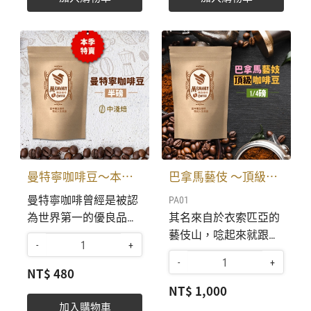
磅226克 售價480元。
收到訂單及費用，即刻
安排最佳烘焙，約3〜5
天新鮮成品寄出送達。
航向世界網購平台，敦
請上島咖啡陳建成老師
傅合作，烘焙出最新
鮮，香醇可口的咖啡。
並將與航向世界貴賓一
同分享。 特別專案調配
曼特寧咖啡豆〜本季特賣
巴拿馬藝伎 〜頂級咖啡豆
設計，上班族的最愛，
曼特寧咖啡曾經是被認
PA01
濃濃咖啡味，加鮮奶及
為世界第一的優良品，
其名來自於衣索匹亞的
冰塊，可口美感，精神
經過烘焙之後豆粒甚
藝伎山，唸起來就跟著
好。 特選曼特寧咖啡
-
+
大，生豆呈褐色或深綠
名的日本藝妓一樣，因
豆，經過老師傅特別安
-
+
色，焦糖般特殊香味，
而得名。有非洲豆特有
NT$ 480
排:重深烘焙，焦糖般特
口感香醇濃郁，性甘苦
的柑橘、花香味。蟬聯
NT$ 1,000
殊香味，口感特別香醇
沒有柔和的酸味。 ​​​統一
多年巴拿馬咖啡杯測競
濃郁，最適宜加鮮奶及
加入購物車