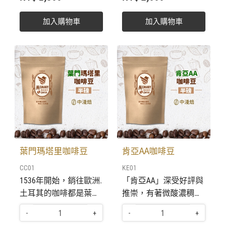
被證明為純牙買加藍山
全球最昂貴的咖啡之
存期限約為1年，密封
啡豆尚在呼吸變化， 保
咖啡。 統一售價； 1/4
一。 統一售價； 1/4磅
冷藏，尚有原始的咖啡
存期限約為1年，密封
加入購物車
加入購物車
磅113克 台幣 1500元。
113克 台幣2000元。 收
風味。 90-93°C熱開水
冷藏，尚有原始的咖啡
收到訂單及費用，即刻
到訂單及費用，即刻安
沖泡，獲取最佳原始品
風味。 90-93°C熱開水
安排最佳烘焙，約3〜5
排最佳烘焙，約3〜5天
味。 這杯懷念咖啡，憶
沖泡，獲取最佳原始品
天新鮮成品寄出送達。
新鮮成品寄出送達。 航
起人生旅途中〜讓人念
味。 這杯懷念咖啡，憶
航向世界網購平台，敦
向世界網購平台，敦請
念不忘，永久甜蜜的懷
起人生旅途中〜讓人念
請上島咖啡陳建成老師
上島咖啡陳建成老師傅
念。
念不忘，永久甜蜜的懷
傅合作，烘焙出最新
合作，烘焙出最新鮮，
念。
鮮，香醇可口的咖啡。
香醇可口的咖啡。並將
並將與航向世界貴賓一
與航向世界貴賓一同分
同分享。 全部精選單品
享。 全部精選單品莊園
葉門瑪塔里咖啡豆
肯亞AA咖啡豆
莊園咖啡豆，生豆保有
咖啡豆，生豆保有最佳
CC01
KE01
最佳環境溫度保存。烘
環境溫度保存。烘焙出
1536年開始，銷往歐洲.
「肯亞AA」深受好評與
焙出最新鮮，香醇可口
最新鮮，香醇可口的咖
土耳其的咖啡都是葉門
推崇，有著微酸濃稠的
的咖啡。 烘焙後30天內
啡。 烘焙後30天內享
咖啡。葉門傳承老祖宗
香味，很受歐洲人的喜
享用，享有最新鮮，最
用，享有最新鮮，最美
-
+
-
+
的智慧，將咖啡樹栽種
愛，尤其在英國，肯亞
美好，香醇品味。 烘焙
好，香醇品味。 烘焙後