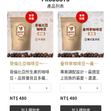
產品列表
哥倫比亞咖啡豆〜本季特賣
曼特寧咖啡豆〜義式重深焙〜本季特賣
哥倫比亞所生產的咖啡
專案調配設計，最適宜
豆，品質優良且多屬高
上班族的最愛，濃濃咖
海拔地區，經濕式的加
啡味，加鮮奶及冰塊，
-
+
-
+
工處理，香醇厚實、甘
特選曼特寧咖啡豆，經
酸滑口、勁道足。有種
過重深烘焙，焦糖般特
NT$ 480
NT$ 480
奇特的地瓜皮風味，為
殊香味，口感特別香醇
咖啡中的佳品。
濃郁。 ​​​統一售價； 半
加入購物車
加入購物車