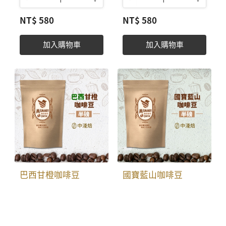
更為清澈脫俗，一躍成
品。黃金曼特寧是經過
30天內享用，享有最新
新鮮，最美好，香醇品
為世界精品豆的絕品。 ​​​
手工精心挑選，色澤瑩
NT$ 580
NT$ 580
鮮，最美好，香醇品
味。 烘焙後7天內，咖
統一售價； 半磅226克
潤的曼特寧咖啡，絕對
味。 烘焙後7天內，咖
啡豆尚在呼吸變化， 保
台幣580元 。 收到訂單
是咖啡中的絕色佳人。 ​​​
啡豆尚在呼吸變化， 保
存期限約為1年，密封
加入購物車
加入購物車
及費用，即刻安排最佳
統一售價； 半磅226克
存期限約為1年，密封
冷藏，尚有原始的咖啡
烘焙，約3〜5天新鮮成
台幣580元。 收到訂單
冷藏，尚有原始的咖啡
風味。 90-93°C熱開水
品寄出送達。 航向世界
及費用，即刻安排最佳
風味。 90-93°C熱開水
沖泡，獲取最佳原始品
網購平台，敦請上島咖
烘焙，約3〜5天新鮮成
沖泡，獲取最佳原始品
味。 這杯懷念咖啡，憶
啡陳建成老師傅合作，
品寄出送達。 航向世界
味。 這杯懷念咖啡，憶
起人生旅途中〜讓人念
烘焙出最新鮮，香醇可
網購平台，敦請上島咖
起人生旅途中〜讓人念
念不忘，永久甜蜜的懷
口的咖啡。並將與航向
啡陳建成老師傅合作，
念不忘，永久甜蜜的懷
念。
世界貴賓一同分享。 全
烘焙出最新鮮，香醇可
念。
部精選單品莊園咖啡
口的咖啡。並將與航向
豆，生豆保有最佳環境
世界貴賓一同分享。 全
巴西甘橙咖啡豆
國寶藍山咖啡豆
溫度保存。烘焙出最新
部精選單品莊園咖啡
BR01
CO02
鮮，香醇可口的咖啡。
豆，生豆保有最佳環境
帶有濃郁的巧克力與隱
哥倫比亞國寶級藍山咖
烘焙後30天內享用，享
溫度保存。烘焙出最新
約透露出堅果的風味。
啡豆，特色：黑糖、甘
有最新鮮，最美好，香
鮮，香醇可口的咖啡。